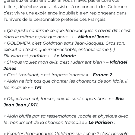
généreux et authentique. Si vous n’avez pas encore vos
billets, dépêchez-vous… Assister à un concert des Goldmen
c’est vivre une expérience inoubliable en replongeant dans
l’univers de la personnalité préférée des Français.
« Ça a juste confirmé ce que Jean-Jacques m’avait dit : c’est
dans le même esprit que nous… » –
Michael Jones
« GOLDMEN, c’est Goldman sans Jean-Jacques. Gros son,
exécution technique irréprochable, enthousiasme […]
l’illusion est parfaite » –
Le Monde
« Si vous voulez mon avis, c’est rudement bien » –
Michael
Jones
« C’est troublant, c’est impressionnant » –
France 2
« Alain ne fait pas que chanter les chansons de son idole, il
les incarne » –
TF1
« Objectivement, foncez, eux, ils sont supers bons » –
Eric
Jean Jean / RTL
« Alain bluffe par sa ressemblance vocale et physique avec
le monument de la chanson francaise »
Le Parisien
:
« Écouter Jean-Jacques Goldman sur scène ? c’est possible