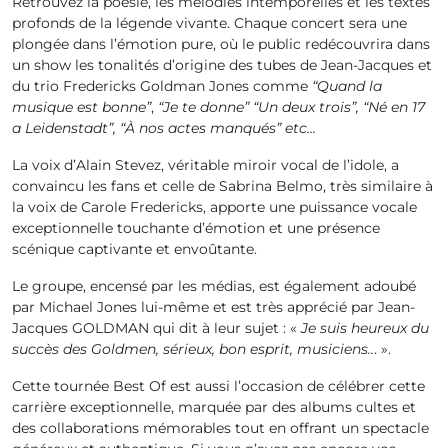
Retrouvez la poésie, les mélodies intemporelles et les textes
profonds de la légende vivante. Chaque concert sera une
plongée dans l’émotion pure, où le public redécouvrira dans
un show les tonalités d’origine des tubes de Jean-Jacques et
du trio Fredericks Goldman Jones comme
“Quand la
musique est bonne”
,
“Je te donne” “Un deux trois”, “Né en 17
a Leidenstadt”, “À nos actes manqués” etc…
La voix d’Alain Stevez, véritable miroir vocal de l’idole, a
convaincu les fans et celle de Sabrina Belmo, très similaire à
la voix de Carole Fredericks, apporte une puissance vocale
exceptionnelle touchante d’émotion et une présence
scénique captivante et envoûtante.
Le groupe, encensé par les médias, est également adoubé
par Michael Jones lui-même et est très apprécié par Jean-
Jacques GOLDMAN qui dit à leur sujet : «
Je suis heureux du
succès des Goldmen, sérieux, bon esprit, musiciens..
. ».
Cette tournée Best Of est aussi l’occasion de célébrer cette
carrière exceptionnelle, marquée par des albums cultes et
des collaborations mémorables tout en offrant un spectacle