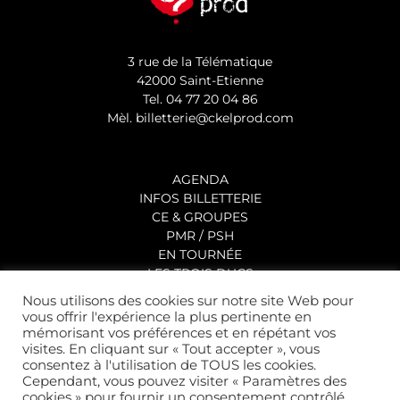
3 rue de la Télématique
42000 Saint-Etienne
Tel.
04 77 20 04 86
Mèl.
billetterie@ckelprod.com
AGENDA
INFOS BILLETTERIE
CE & GROUPES
PMR / PSH
EN TOURNÉE
LES TROIS DUCS
QUI SOMMES-NOUS ?
Nous utilisons des cookies sur notre site Web pour
vous offrir l'expérience la plus pertinente en
mémorisant vos préférences et en répétant vos
visites. En cliquant sur « Tout accepter », vous
consentez à l'utilisation de TOUS les cookies.
Cependant, vous pouvez visiter « Paramètres des
cookies » pour fournir un consentement contrôlé.